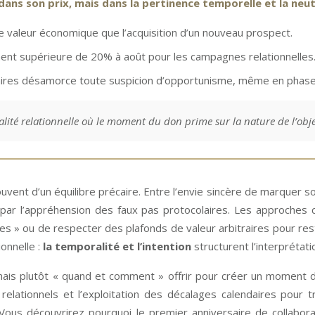
dans son prix, mais dans la pertinence temporelle et la neu
 valeur économique que l’acquisition d’un nouveau prospect.
nt supérieure de 20% à août pour les campagnes relationnelles
laires désamorce toute suspicion d’opportunisme, même en phase
té relationnelle où le moment du don prime sur la nature de l’obje
uvent d’un équilibre précaire. Entre l’envie sincère de marquer so
par l’appréhension des faux pas protocolaires. Les approches
es » ou de respecter des plafonds de valeur arbitraires pour rest
ionnelle :
la temporalité et l’intention
structurent l’interprétati
, mais plutôt « quand et comment » offrir pour créer un moment d
elationnels et l’exploitation des décalages calendaires pour 
 Vous découvrirez pourquoi le premier anniversaire de collabor