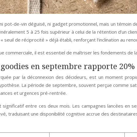
 ni pot-de-vin déguisé, ni gadget promotionnel, mais un témoin de
éralement 5 à 25 fois supérieur à celui de la rétention d’un client
« seuil de réciprocité » déjà établi, renforçant l’inclination au re
commerciale, il est essentiel de maîtriser les fondements de la 
goodies en septembre rapporte 20% d
rquée par la déconnexion des décideurs, est un moment propice 
hypothèse. La période de septembre, souvent perçue comme satu
acances et urgences pré-rentrée.
t significatif entre ces deux mois. Les campagnes lancées en 
evé, traduisant une disponibilité cognitive accrue des destinatair