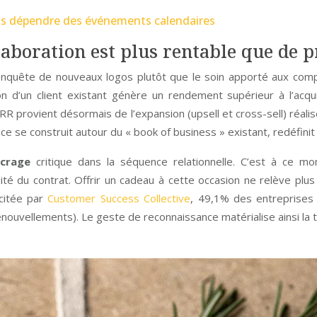
ans dépendre des événements calendaires
laboration est plus rentable que de 
conquête de nouveaux logos plutôt que le soin apporté aux com
sion d’un client existant génère un rendement supérieur à l’acqu
RR provient désormais de l’expansion (upsell et cross-sell) réalis
 se construit autour du « book of business » existant, redéfinit 
crage
critique dans la séquence relationnelle. C’est à ce mo
ité du contrat. Offrir un cadeau à cette occasion ne relève pl
citée par
Customer Success Collective
, 49,1% des entreprises
renouvellements). Le geste de reconnaissance matérialise ainsi la t