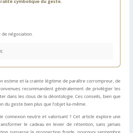
tralité symbolique du geste.
.
 de négociation.
t.
n estime et la crainte légitime de paraître corrompreur, de
 convenues recommandent généralement de privilégier les
er dans les clous de la déontologie. Ces conseils, bien que
on du geste bien plus que l’objet lui-même.
e connexion neutre et valorisant ? Cet article explore une
transformer le cadeau en levier de rétention, sans jamais
ation surpasse la prospection froide, pourquoi septembre