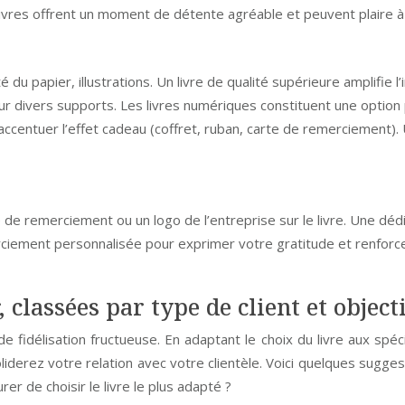
 livres offrent un moment de détente agréable et peuvent plaire à 
té du papier, illustrations. Un livre de qualité supérieure amplifie 
re sur divers supports. Les livres numériques constituent une optio
r accentuer l’effet cadeau (coffret, ruban, carte de remerciemen
de remerciement ou un logo de l’entreprise sur le livre. Une dé
ciement personnalisée pour exprimer votre gratitude et renforcer 
, classées par type de client et objecti
e de fidélisation fructueuse. En adaptant le choix du livre aux spé
iderez votre relation avec votre clientèle. Voici quelques suggest
r de choisir le livre le plus adapté ?