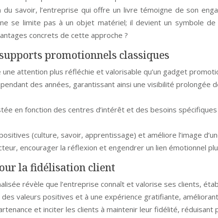
on du savoir, l’entreprise qui offre un livre témoigne de son e
e ne se limite pas à un objet matériel; il devient un symbole d
avantages concrets de cette approche ?
x supports promotionnels classiques
une attention plus réfléchie et valorisable qu’un gadget promoti
lu pendant des années, garantissant ainsi une visibilité prolongée
stée en fonction des centres d’intérêt et des besoins spécifiques d
 positives (culture, savoir, apprentissage) et améliore l’image d’u
ecteur, encourager la réflexion et engendrer un lien émotionnel pl
ur la fidélisation client
isée révèle que l’entreprise connaît et valorise ses clients, établ
des valeurs positives et à une expérience gratifiante, améliorant 
rtenance et inciter les clients à maintenir leur fidélité, rédui